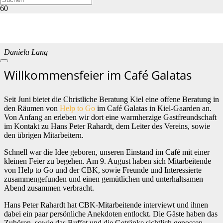
Blog
Daniela Lang
Willkommensfeier im Café Galatas
Seit Juni bietet die Christliche Beratung Kiel eine offene Beratung in
den Räumen von
Help to Go
im Café Galatas in Kiel-Gaarden an.
Von Anfang an erleben wir dort eine warmherzige Gastfreundschaft
im Kontakt zu Hans Peter Rahardt, dem Leiter des Vereins, sowie
den übrigen Mitarbeitern.
Schnell war die Idee geboren, unseren Einstand im Café mit einer
kleinen Feier zu begehen. Am 9. August haben sich Mitarbeitende
von Help to Go und der CBK, sowie Freunde und Interessierte
zusammengefunden und einen gemütlichen und unterhaltsamen
Abend zusammen verbracht.
Hans Peter Rahardt hat CBK-Mitarbeitende interviewt und ihnen
dabei ein paar persönliche Anekdoten entlockt. Die Gäste haben das
Zuhören, sowie das Buffet und die Getränke sichtlich genossen.